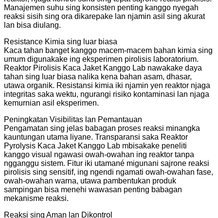
Manajemen suhu sing konsisten penting kanggo nyegah
reaksi sisih sing ora dikarepake lan njamin asil sing akurat
lan bisa diulang.
Resistance Kimia sing luar biasa
Kaca tahan banget kanggo macem-macem bahan kimia sing
umum digunakake ing eksperimen pirolisis laboratorium.
Reaktor Pirolisis Kaca Jaket Kanggo Lab nawakake daya
tahan sing luar biasa nalika kena bahan asam, dhasar,
utawa organik. Resistansi kimia iki njamin yen reaktor njaga
integritas saka wektu, ngurangi risiko kontaminasi lan njaga
kemurnian asil eksperimen.
Peningkatan Visibilitas lan Pemantauan
Pengamatan sing jelas babagan proses reaksi minangka
kauntungan utama liyane. Transparansi saka Reaktor
Pyrolysis Kaca Jaket Kanggo Lab mbisakake peneliti
kanggo visual ngawasi owah-owahan ing reaktor tanpa
ngganggu sistem. Fitur iki utamané migunani sajrone reaksi
pirolisis sing sensitif, ing ngendi ngamati owah-owahan fase,
owah-owahan warna, utawa pambentukan produk
sampingan bisa menehi wawasan penting babagan
mekanisme reaksi.
Reaksi sing Aman lan Dikontrol