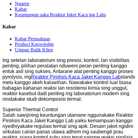
Ngarep
Kabar
Keuntungan saka Reaktor Jaket Kaca ing Labs
Kabar
Kabar Perusahaan
Product Knowledge
Umpan Balik Klien
Ing setelan laboratorium sing presisi, kontrol, lan visibilitas
penting, pilihan peralatan nduweni peran penting kanggo
entuk asil sing sukses. Antarane alat penting kanggo proses
pyrolysis, ing
Reaktor Pirolisis Kaca Jaket Kanggo Lab
stands
metu kanggo akeh kaluwihan. Nawakake kontrol luar biasa
babagan kahanan reaksi lan resistensi kimia sing unggul,
reaktor kasebut dadi penting ing laboratorium modern sing
nindakake studi dekomposisi termal.
Superior Thermal Control
Salah sawijining keuntungan utamane nggunakake Reaktor
Pirolisis Kaca Jaket Kanggo Lab yaiku kemampuan kanggo
nyedhiyakake regulasi termal sing apik. Desain jaket ngidini
sirkulasi cairan panas utawa adhem ing saubengé prau
reaktor, njaga kontrol suhu sing tepat sajrone reaksi pirolisis.