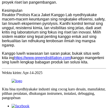
proyek riset lan pangembangan.
Kesimpulan
Reaktor Pirolisis Kaca Jaket Kanggo Lab nyedhiyakake
macem-macem keuntungan sing ningkatake efisiensi, safety,
lan linuwih eksperimen pyrolysis. Kanthi kontrol termal sing
unggul, resistensi kimia, lan visibilitas sing jelas, dadi aset
kritis ing laboratorium sing fokus ing riset lan inovasi. Milih
sistem reaktor sing tepat penting kanggo entuk asil sing
berkualitas lan ndhukung terobosan ilmiah ing mangsa
ngarep.
Kanggo luwih wawasan lan saran pakar, bukak situs web
kita ing
https://www.greendistillation.com/
kanggo mangerteni
sing luwih lengkap babagan produk lan solusi kita.
Wektu kirim: Apr-14-2025
Kita bisa nyedhiyakake industri sing cocog karo desain, manufaktur,
pilihan peralatan, dhukungan instrumen, instalasi, debugging,
pangopènan