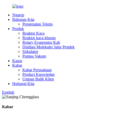
Ngarep
Babagan Kita
Pengenalan Teknis
Produk
Reaktor Kaca
Reaktor kaca khusus
Rotary Evaporator Kab
Distilasi Molekuler Jalur Pendek
Sirkulator
Pompa Vakum
Kasus
Kabar
Kabar Perusahaan
Product Knowledge
Umpan Balik Klien
Hubungi Kita
English
Kabar