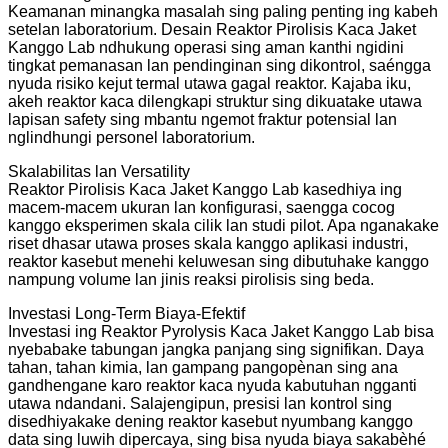
Keamanan minangka masalah sing paling penting ing kabeh
setelan laboratorium. Desain Reaktor Pirolisis Kaca Jaket
Kanggo Lab ndhukung operasi sing aman kanthi ngidini
tingkat pemanasan lan pendinginan sing dikontrol, saéngga
nyuda risiko kejut termal utawa gagal reaktor. Kajaba iku,
akeh reaktor kaca dilengkapi struktur sing dikuatake utawa
lapisan safety sing mbantu ngemot fraktur potensial lan
nglindhungi personel laboratorium.
Skalabilitas lan Versatility
Reaktor Pirolisis Kaca Jaket Kanggo Lab kasedhiya ing
macem-macem ukuran lan konfigurasi, saengga cocog
kanggo eksperimen skala cilik lan studi pilot. Apa nganakake
riset dhasar utawa proses skala kanggo aplikasi industri,
reaktor kasebut menehi keluwesan sing dibutuhake kanggo
nampung volume lan jinis reaksi pirolisis sing beda.
Investasi Long-Term Biaya-Efektif
Investasi ing Reaktor Pyrolysis Kaca Jaket Kanggo Lab bisa
nyebabake tabungan jangka panjang sing signifikan. Daya
tahan, tahan kimia, lan gampang pangopènan sing ana
gandhengane karo reaktor kaca nyuda kabutuhan ngganti
utawa ndandani. Salajengipun, presisi lan kontrol sing
disedhiyakake dening reaktor kasebut nyumbang kanggo
data sing luwih dipercaya, sing bisa nyuda biaya sakabèhé