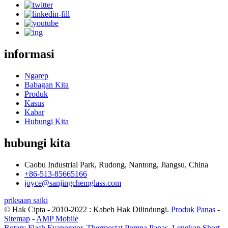
informasi
Ngarep
Babagan Kita
Produk
Kasus
Kabar
Hubungi Kita
hubungi kita
Caobu Industrial Park, Rudong, Nantong, Jiangsu, China
+86-513-85665166
joyce@sanjingchemglass.com
priksaan saiki
© Hak Cipta - 2010-2022 : Kabeh Hak Dilindungi.
Produk Panas
-
Sitemap
-
AMP Mobile
Rotary Flash Evaporator
,
Thermostat Pompa Panas
,
Lengkap Short