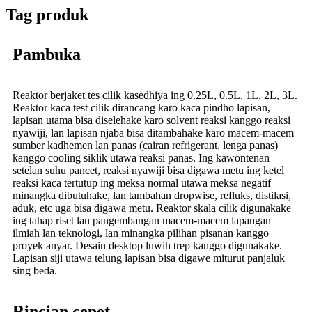
Tag produk
Pambuka
Reaktor berjaket tes cilik kasedhiya ing 0.25L, 0.5L, 1L, 2L, 3L.
Reaktor kaca test cilik dirancang karo kaca pindho lapisan,
lapisan utama bisa diselehake karo solvent reaksi kanggo reaksi
nyawiji, lan lapisan njaba bisa ditambahake karo macem-macem
sumber kadhemen lan panas (cairan refrigerant, lenga panas)
kanggo cooling siklik utawa reaksi panas. Ing kawontenan
setelan suhu pancet, reaksi nyawiji bisa digawa metu ing ketel
reaksi kaca tertutup ing meksa normal utawa meksa negatif
minangka dibutuhake, lan tambahan dropwise, refluks, distilasi,
aduk, etc uga bisa digawa metu. Reaktor skala cilik digunakake
ing tahap riset lan pangembangan macem-macem lapangan
ilmiah lan teknologi, lan minangka pilihan pisanan kanggo
proyek anyar. Desain desktop luwih trep kanggo digunakake.
Lapisan siji utawa telung lapisan bisa digawe miturut panjaluk
sing beda.
Rincian cepet