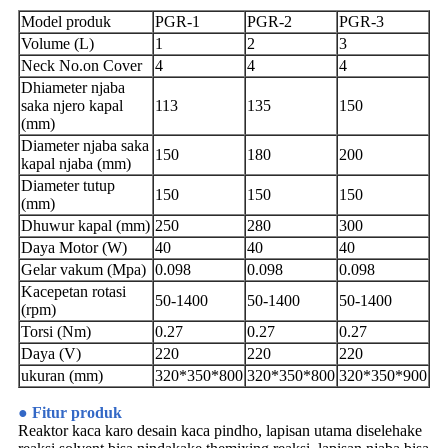
Model produk
PGR-1
PGR-2
PGR-3
Volume (L)
1
2
3
Neck No.on Cover
4
4
4
Dhiameter njaba
saka njero kapal
113
135
150
(mm)
Diameter njaba saka
150
180
200
kapal njaba (mm)
Diameter tutup
150
150
150
(mm)
Dhuwur kapal (mm)
250
280
300
Daya Motor (W)
40
40
40
Gelar vakum (Mpa)
0.098
0.098
0.098
Kacepetan rotasi
50-1400
50-1400
50-1400
(rpm)
Torsi (Nm)
0.27
0.27
0.27
Daya (V)
220
220
220
ukuran (mm)
320*350*800
320*350*800
320*350*900
● Fitur produk
Reaktor kaca karo desain kaca pindho, lapisan utama diselehake