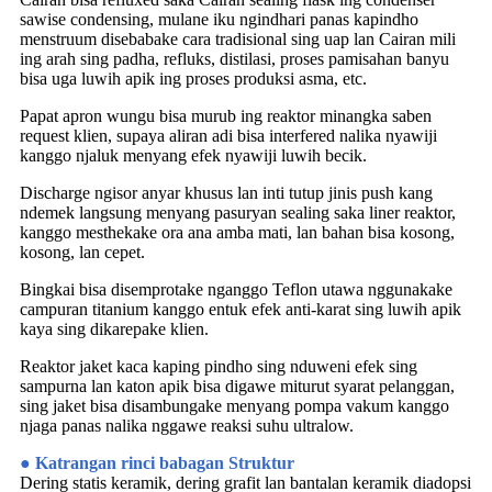
sawise condensing, mulane iku ngindhari panas kapindho
menstruum disebabake cara tradisional sing uap lan Cairan mili
ing arah sing padha, refluks, distilasi, proses pamisahan banyu
bisa uga luwih apik ing proses produksi asma, etc.
Papat apron wungu bisa murub ing reaktor minangka saben
request klien, supaya aliran adi bisa interfered nalika nyawiji
kanggo njaluk menyang efek nyawiji luwih becik.
Discharge ngisor anyar khusus lan inti tutup jinis push kang
ndemek langsung menyang pasuryan sealing saka liner reaktor,
kanggo mesthekake ora ana amba mati, lan bahan bisa kosong,
kosong, lan cepet.
Bingkai bisa disemprotake nganggo Teflon utawa nggunakake
campuran titanium kanggo entuk efek anti-karat sing luwih apik
kaya sing dikarepake klien.
Reaktor jaket kaca kaping pindho sing nduweni efek sing
sampurna lan katon apik bisa digawe miturut syarat pelanggan,
sing jaket bisa disambungake menyang pompa vakum kanggo
njaga panas nalika nggawe reaksi suhu ultralow.
● Katrangan rinci babagan Struktur
Dering statis keramik, dering grafit lan bantalan keramik diadopsi