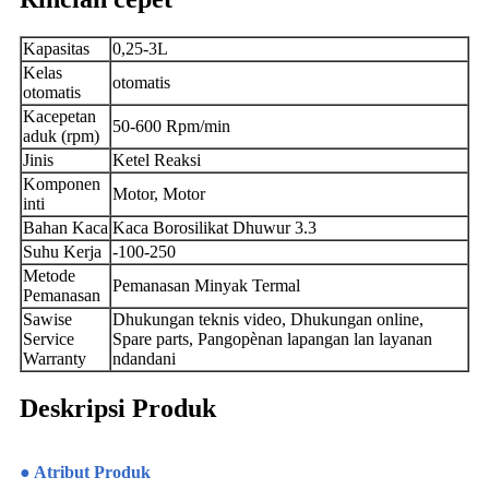
Kapasitas
0,25-3L
Kelas
otomatis
otomatis
Kacepetan
50-600 Rpm/min
aduk (rpm)
Jinis
Ketel Reaksi
Komponen
Motor, Motor
inti
Bahan Kaca
Kaca Borosilikat Dhuwur 3.3
Suhu Kerja
-100-250
Metode
Pemanasan Minyak Termal
Pemanasan
Sawise
Dhukungan teknis video, Dhukungan online,
Service
Spare parts, Pangopènan lapangan lan layanan
Warranty
ndandani
Deskripsi Produk
● Atribut Produk