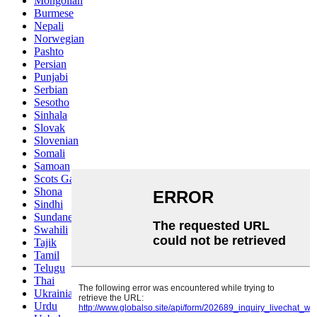
Mongolian
Burmese
Nepali
Norwegian
Pashto
Persian
Punjabi
Serbian
Sesotho
Sinhala
Slovak
Slovenian
Somali
Samoan
Scots Gaelic
Shona
Sindhi
Sundanese
Swahili
Tajik
Tamil
Telugu
Thai
Ukrainian
Urdu