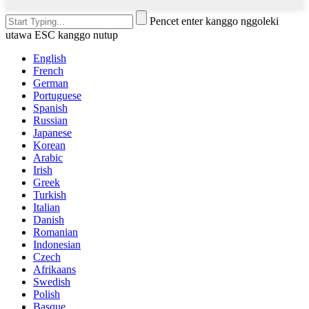
Pencet enter kanggo nggoleki
utawa ESC kanggo nutup
English
French
German
Portuguese
Spanish
Russian
Japanese
Korean
Arabic
Irish
Greek
Turkish
Italian
Danish
Romanian
Indonesian
Czech
Afrikaans
Swedish
Polish
Basque