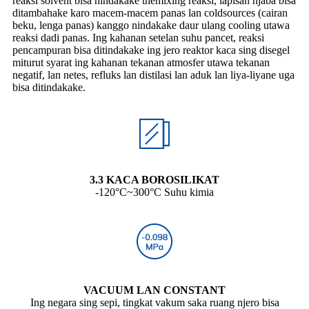
reaksi solvent bisa nindakake themixing reaksi, lapisan njaba bisa
ditambahake karo macem-macem panas lan coldsources (cairan
beku, lenga panas) kanggo nindakake daur ulang cooling utawa
reaksi dadi panas. Ing kahanan setelan suhu pancet, reaksi
pencampuran bisa ditindakake ing jero reaktor kaca sing disegel
miturut syarat ing kahanan tekanan atmosfer utawa tekanan
negatif, lan netes, refluks lan distilasi lan aduk lan liya-liyane uga
bisa ditindakake.
3.3 KACA BOROSILIKAT
-120°C~300°C Suhu kimia
VACUUM LAN CONSTANT
Ing negara sing sepi, tingkat vakum saka ruang njero bisa