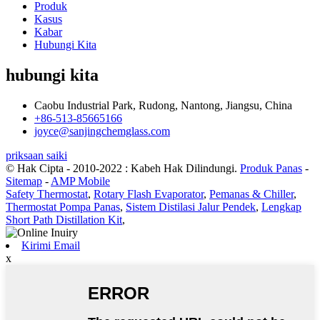
Produk
Kasus
Kabar
Hubungi Kita
hubungi kita
Caobu Industrial Park, Rudong, Nantong, Jiangsu, China
+86-513-85665166
joyce@sanjingchemglass.com
priksaan saiki
© Hak Cipta - 2010-2022 : Kabeh Hak Dilindungi.
Produk Panas
-
Sitemap
-
AMP Mobile
Safety Thermostat
,
Rotary Flash Evaporator
,
Pemanas & Chiller
,
Thermostat Pompa Panas
,
Sistem Distilasi Jalur Pendek
,
Lengkap
Short Path Distillation Kit
,
Kirimi Email
x