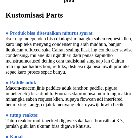
prau
Kustomisasi Parts
● Produk bisa disesuaikan miturut syarat
riser uap independen bisa diadopsi minangka saben request klien,
karo uap teka menyang condenser ing arah mudhun, banjur
liquidcan refluxed saka Cairan sealing flask ing condenser sawise
condensing, mulane iku ngindhari dadi panas kapindho
menstruumcaused dening cara tradisional sing uap lan Cairan
mili ing padhadirection, refluks, distilasi uga bisa luwih produksi
sepac karo proses sepac banyu.
● Paddle aduk
Macem-macem jinis paddles aduk (anchor, paddle, pigura,
impeller etc) bisa dipilih. Fourraisedapron bisa murub ing reaktor
minangka saben request klien, supaya flowcan adi interfered
henmixing kanggo njaluk menyang efek nyawiji luwih becik.
● tutup reaktor
Tutup reaktor multi-necked digawe saka kaca borosilikat 3.3,
jumlah gulu lan ukuran bisa digawe khusus.
● Kapal