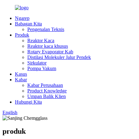
Ngarep
Babagan Kita
Pengenalan Teknis
Produk
Reaktor Kaca
Reaktor kaca khusus
Rotary Evaporator Kab
Distilasi Molekuler Jalur Pendek
Sirkulator
Pompa Vakum
Kasus
Kabar
Kabar Perusahaan
Product Knowledge
Umpan Balik Klien
Hubungi Kita
English
produk