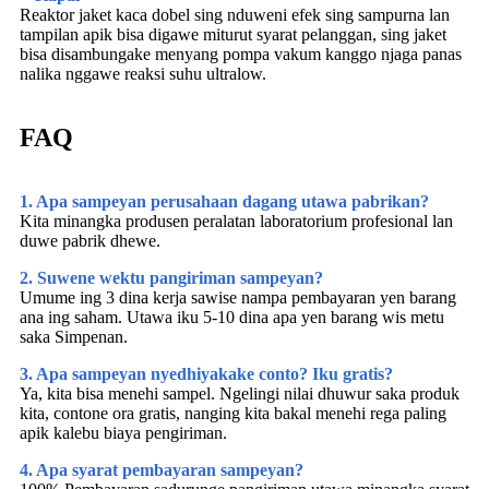
Reaktor jaket kaca dobel sing nduweni efek sing sampurna lan
tampilan apik bisa digawe miturut syarat pelanggan, sing jaket
bisa disambungake menyang pompa vakum kanggo njaga panas
nalika nggawe reaksi suhu ultralow.
FAQ
1. Apa sampeyan perusahaan dagang utawa pabrikan?
Kita minangka produsen peralatan laboratorium profesional lan
duwe pabrik dhewe.
2. Suwene wektu pangiriman sampeyan?
Umume ing 3 dina kerja sawise nampa pembayaran yen barang
ana ing saham. Utawa iku 5-10 dina apa yen barang wis metu
saka Simpenan.
3. Apa sampeyan nyedhiyakake conto? Iku gratis?
Ya, kita bisa menehi sampel. Ngelingi nilai dhuwur saka produk
kita, contone ora gratis, nanging kita bakal menehi rega paling
apik kalebu biaya pengiriman.
4. Apa syarat pembayaran sampeyan?