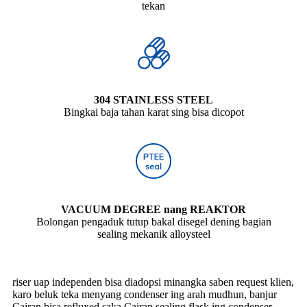
tekan
304 STAINLESS STEEL
Bingkai baja tahan karat sing bisa dicopot
VACUUM DEGREE nang REAKTOR
Bolongan pengaduk tutup bakal disegel dening bagian
sealing mekanik alloysteel
riser uap independen bisa diadopsi minangka saben request klien,
karo beluk teka menyang condenser ing arah mudhun, banjur
Cairan bisa refluxed saka Cairan sealing flask ing condenser